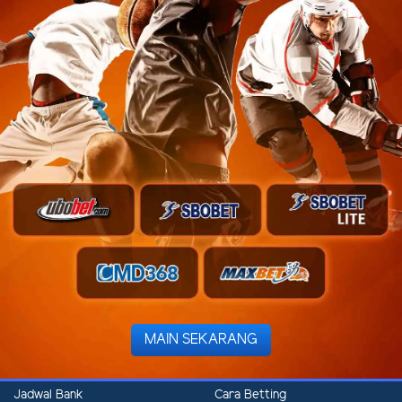
MAIN SEKARANG
Jadwal Bank
Cara Betting