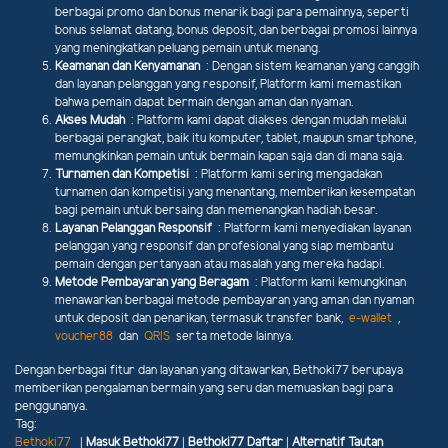
berbagai promo dan bonus menarik bagi para pemainnya, seperti
bonus selamat datang, bonus deposit, dan berbagai promosi lainnya
yang meningkatkan peluang pemain untuk menang.
Keamanan dan Kenyamanan
: Dengan sistem keamanan yang canggih
dan layanan pelanggan yang responsif, Platform kami memastikan
bahwa pemain dapat bermain dengan aman dan nyaman.
Akses Mudah
: Platform kami dapat diakses dengan mudah melalui
berbagai perangkat, baik itu komputer, tablet, maupun smartphone,
memungkinkan pemain untuk bermain kapan saja dan di mana saja.
Turnamen dan Kompetisi
: Platform kami sering mengadakan
turnamen dan kompetisi yang menantang, memberikan kesempatan
bagi pemain untuk bersaing dan memenangkan hadiah besar.
Layanan Pelanggan Responsif
: Platform kami menyediakan layanan
pelanggan yang responsif dan profesional yang siap membantu
pemain dengan pertanyaan atau masalah yang mereka hadapi.
Metode Pembayaran yang Beragam
: Platform kami kemungkinan
menawarkan berbagai metode pembayaran yang aman dan nyaman
untuk deposit dan penarikan, termasuk transfer bank,
e-wallet
,
voucher88
dan
QRIS
serta metode lainnya.
Dengan berbagai fitur dan layanan yang ditawarkan, Bethoki77 berupaya
memberikan pengalaman bermain yang seru dan memuaskan bagi para
penggunanya.
Tag:
Bethoki77
| Masuk Bethoki77 | Bethoki77 Daftar | Alternatif Tautan