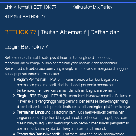
Link Alternatif BETHOKI77
Kalkulator Mix Parlay
RTP Slot BETHOKI77
BETHOKI77
| Tautan Alternatif | Daftar dan
Login Bethoki77
Bethoki77 adalah salah satu pusat hiburan terlengkap di Indonesia,
menawarkan berbagai pilihan permainan yang menarik dan menghibur.
Berikut adalah beberapa poin yang mungkin menjelaskan mengapa dianggap
sebagai pusat hiburan terlengkap:
Ragam Permainan
: Platform kami menawarkan berbagai jenis
permainan yang menarik dari berbagai penyedia permainan
terkemuka, memberikan variasi dan pilihan bagi para pemain.
Tingkat RTP Tinggi
: RTP di Platform kami biasanya memiliki Return to
Player (RTP) yang tinggi, yang berarti persentase kemenangan yang
dikembalikan kepada pemain lebih besar dibandingkan platform lainnya.
Permainan Langsung
: Platform kami juga menyediakan permainan
langsung seperti poker, blackjack, roulette, baccarat, togel, bola dan
masih banyak lagi yang memungkinkan pemain merasakan pengalaman
bermain di kasino nyata dari kenyamanan rumah mereka.
Promo dan Bonus Menarik
: Platform kami sering kali menawarkan