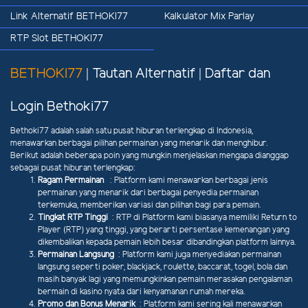
Link Alternatif BETHOKI77
Kalkulator Mix Parlay
RTP Slot BETHOKI77
BETHOKI77
| Tautan Alternatif | Daftar dan
Login Bethoki77
Bethoki77 adalah salah satu pusat hiburan terlengkap di Indonesia,
menawarkan berbagai pilihan permainan yang menarik dan menghibur.
Berikut adalah beberapa poin yang mungkin menjelaskan mengapa dianggap
sebagai pusat hiburan terlengkap:
Ragam Permainan
: Platform kami menawarkan berbagai jenis
permainan yang menarik dari berbagai penyedia permainan
terkemuka, memberikan variasi dan pilihan bagi para pemain.
Tingkat RTP Tinggi
: RTP di Platform kami biasanya memiliki Return to
Player (RTP) yang tinggi, yang berarti persentase kemenangan yang
dikembalikan kepada pemain lebih besar dibandingkan platform lainnya.
Permainan Langsung
: Platform kami juga menyediakan permainan
langsung seperti poker, blackjack, roulette, baccarat, togel, bola dan
masih banyak lagi yang memungkinkan pemain merasakan pengalaman
bermain di kasino nyata dari kenyamanan rumah mereka.
Promo dan Bonus Menarik
: Platform kami sering kali menawarkan