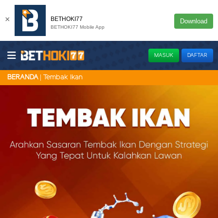
×
BETHOKI77
Download
BETHOKI77 Mobile App
MASUK
DAFTAR
Tembak Ikan
BERANDA