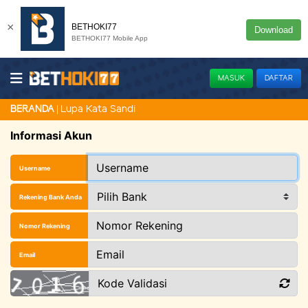
×
BETHOKI77
Download
BETHOKI77 Mobile App
MASUK
DAFTAR
Lupa Kata Sandi
BERANDA
Informasi Akun
Username
Rekening Bank Anda
Nomor Rekening
Email