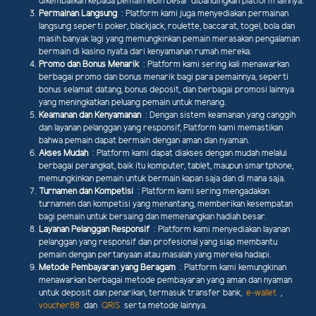
dikembalikan kepada pemain lebih besar dibandingkan platform lainnya.
Permainan Langsung
: Platform kami juga menyediakan permainan
langsung seperti poker, blackjack, roulette, baccarat, togel, bola dan
masih banyak lagi yang memungkinkan pemain merasakan pengalaman
bermain di kasino nyata dari kenyamanan rumah mereka.
Promo dan Bonus Menarik
: Platform kami sering kali menawarkan
berbagai promo dan bonus menarik bagi para pemainnya, seperti
bonus selamat datang, bonus deposit, dan berbagai promosi lainnya
yang meningkatkan peluang pemain untuk menang.
Keamanan dan Kenyamanan
: Dengan sistem keamanan yang canggih
dan layanan pelanggan yang responsif, Platform kami memastikan
bahwa pemain dapat bermain dengan aman dan nyaman.
Akses Mudah
: Platform kami dapat diakses dengan mudah melalui
berbagai perangkat, baik itu komputer, tablet, maupun smartphone,
memungkinkan pemain untuk bermain kapan saja dan di mana saja.
Turnamen dan Kompetisi
: Platform kami sering mengadakan
turnamen dan kompetisi yang menantang, memberikan kesempatan
bagi pemain untuk bersaing dan memenangkan hadiah besar.
Layanan Pelanggan Responsif
: Platform kami menyediakan layanan
pelanggan yang responsif dan profesional yang siap membantu
pemain dengan pertanyaan atau masalah yang mereka hadapi.
Metode Pembayaran yang Beragam
: Platform kami kemungkinan
menawarkan berbagai metode pembayaran yang aman dan nyaman
untuk deposit dan penarikan, termasuk transfer bank,
e-wallet
,
voucher88
dan
QRIS
serta metode lainnya.